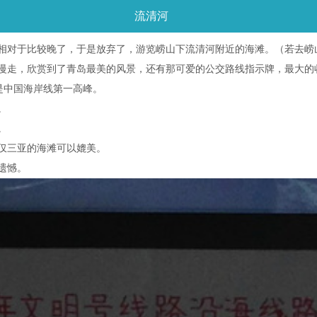
流清河
相对于比较晚了，于是放弃了，游览崂山下流清河附近的海滩。（若去崂
慢走，欣赏到了青岛最美的风景，还有那可爱的公交路线指示牌，最大的
，是中国海岸线第一高峰。
。
。
仅三亚的海滩可以媲美。
遗憾。