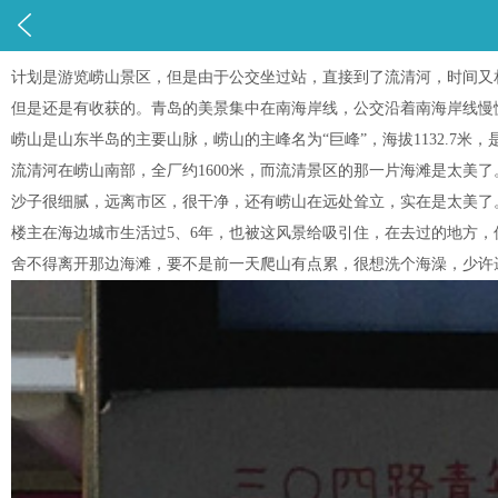

计划是游览崂山景区，但是由于公交坐过站，直接到了流清河，时间又
但是还是有收获的。青岛的美景集中在南海岸线，公交沿着南海岸线慢
崂山是山东半岛的主要山脉，崂山的主峰名为“巨峰”，海拔1132.7米
流清河在崂山南部，全厂约1600米，而流清景区的那一片海滩是太美了
沙子很细腻，远离市区，很干净，还有崂山在远处耸立，实在是太美了
楼主在海边城市生活过5、6年，也被这风景给吸引住，在去过的地方，
舍不得离开那边海滩，要不是前一天爬山有点累，很想洗个海澡，少许