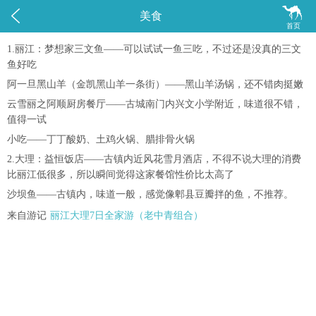


美食
首页
1.丽江：梦想家三文鱼——可以试试一鱼三吃，不过还是没真的三文
鱼好吃
阿一旦黑山羊（金凯黑山羊一条街）——黑山羊汤锅，还不错肉挺嫩
云雪丽之阿顺厨房餐厅——古城南门内兴文小学附近，味道很不错，
值得一试
小吃——丁丁酸奶、土鸡火锅、腊排骨火锅
2.大理：益恒饭店——古镇内近风花雪月酒店，不得不说大理的消费
比丽江低很多，所以瞬间觉得这家餐馆性价比太高了
沙坝鱼——古镇内，味道一般，感觉像郫县豆瓣拌的鱼，不推荐。
来自游记
丽江大理7日全家游（老中青组合）