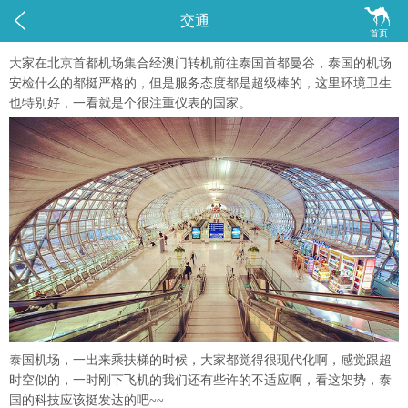


交通
首页
大家在北京首都机场集合经澳门转机前往泰国首都曼谷，泰国的机场
安检什么的都挺严格的，但是服务态度都是超级棒的，这里环境卫生
也特别好，一看就是个很注重仪表的国家。
泰国机场，一出来乘扶梯的时候，大家都觉得很现代化啊，感觉跟超
时空似的，一时刚下飞机的我们还有些许的不适应啊，看这架势，泰
国的科技应该挺发达的吧~~