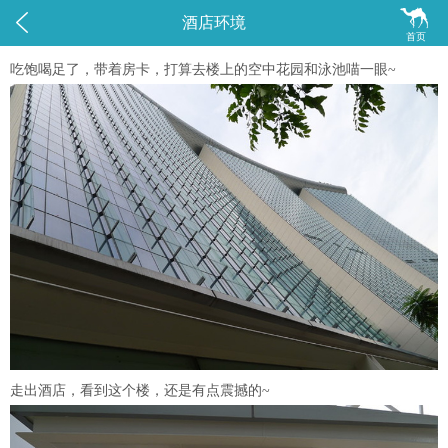


酒店环境
首页
吃饱喝足了，带着房卡，打算去楼上的空中花园和泳池喵一眼~
走出酒店，看到这个楼，还是有点震撼的~