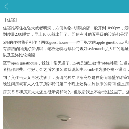

【住宿】
住宿推荐住在弘大或者明洞，方便购物~明洞的店一般开到10:00pm，最晚
到凌晨2:00睡觉，早上10:00就出门了。即使有其他五星级的设施都是
5晚的住宿我分别住了两家guest house——位于弘大的apple guestho
有清洁的阿姨好亲切哦，老板还特地帮我们查好stylenanda弘大
以及卫浴比较简陋
至于open guesthouse，我就非常无语了. 当初是通过微博“o
者抵作房费。付好订金之后客服又跟我说其中50rmb作为服务费不退
到了入住当天又再次坑爹了，所谓的独立卫浴竟然是在房间隔壁的浴室以
晚这间房就有人入住了所以我们第二个晚上还得回到原来的房间.但是房价
房东爷爷和房东太太还是很亲切和蔼的~但以后我是不会想住这里了。