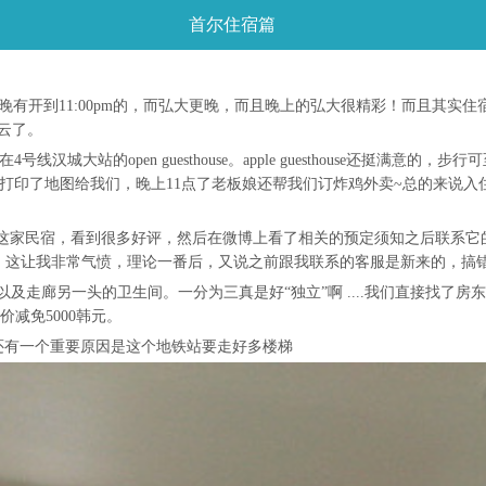
首尔住宿篇
有开到11:00pm的，而弘大更晚，而且晚上的弘大很精彩！而且其实住宿只要
浮云了。
use 和在4号线汉城大站的open guesthouse。apple guesthou
店的地址打印了地图给我们，晚上11点了老板娘还帮我们订炸鸡外卖~总的来
bba韩屋”知道这家民宿，看到很多好评，然后在微博上看了相关的预定须知之后联
回，这让我非常气愤，理论一番后，又说之前跟我联系的客服是新来的，搞
及走廊另一头的卫生间。一分为三真是好“独立”啊 ....我们直接找了
减免5000韩元。
还有一个重要原因是这个地铁站要走好多楼梯