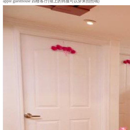
apple guesthouse 四楼客厅(墙上的韩服可以穿来拍照哦)