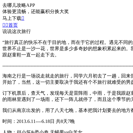
去哪儿攻略APP
体验更流畅，还能赢积分换大奖
马上下载



首页
说说这次旅行
“旅行真正的快乐不在于目的地，而在于它的过程。遇见不同
世界不止是一沙一花，世界是多少多奇妙的想象积累起来的。
跟赵童鞋一直一起走下去。
----------------------------------------------------------------------------------------
海南之行是一场说走就走的旅行，同学六月初去了一趟，回来
开始了，当然，这一切主要取决于我还有个不旅行就难受的男
订下机票后，查天气，发现每天是雷阵雨，中雨，于是我跟赵
的雨林里遇到了一场雨，还下一阵儿就停了，而且这个季节的
我们从南京出发的，用了八天七晚，基本把我计划要去的地方
时间：2013.6.11----6.18日 共8天7晚
人物：赵小坏&娄小奇 天蝎男vs白羊女