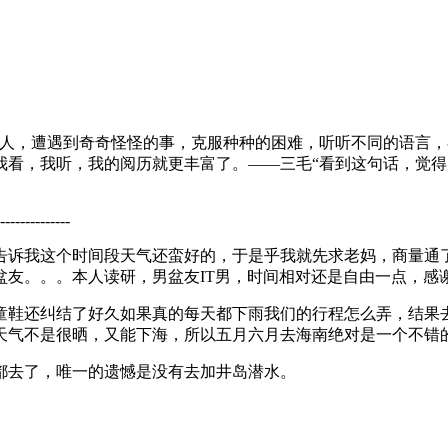
的人，遭遇到奇奇怪怪的事，克服种种的困难，听听不同的语言
我看，我听，我的阅历就更丰富了。——三毛“看到这句话，觉
--------------
告诉我这个时间段天气还蛮好的，于是乎我就先求老妈，商量通
盆友。。。本人读研，男盆友IT男，时间相对还是自由一点，感
童鞋还纠结了好久如果真的每天都下雨我们的行程怎么弄，结果
天气不是很晒，又能下海，所以五月六月去海南绝对是一个不错
都去了，唯一的遗憾是没有去加井岛潜水。