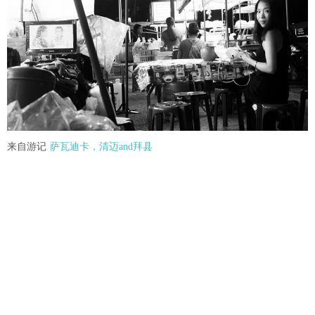
来自游记
萨瓦迪卡，清迈and拜县