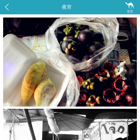


夜宵
首页