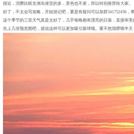
很近，消费比蜈支洲岛便宜的多，景色也不差，所以特别推荐给大家。
好了，不太会写攻略，开始游记吧，要是有疑问可以加群34175243
这个季节的三亚天气真是太好了，几乎每晚都有漂亮的日落，直接审美
先上几张预览图吧，据说这样可以更加吸引眼球哦。要不然我啰嗦半天