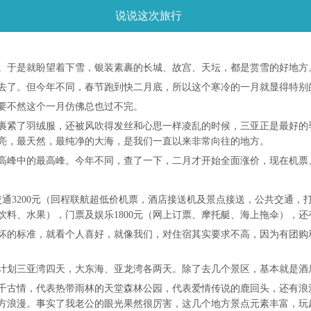
说说这次旅行
。于是就盼望着下雪，银装素裹的长城、故宫、天坛，都是赏雪的好地方
去了。但今年不同，春节跑到快二月底，所以这个寒冷的一月就显得特别
要不然这个一月仿佛总也过不完。
裹紧了羽绒服，还被风吹得发丝和心思一样凌乱的时候，三亚正是最好的
亮，最天然，最纯净的大海，是我们一直以来非常向往的地方。
高峰中的最高峰。今年不同，查了一下，二月才开始全面涨价，现在机票
3200元（回程联航超低价机票，酒店接送机及景点接送，公共交通，打车）
饮料、水果），门票及娱乐1800元（网上订票、摩托艇、海上拖伞），还
坏的标准，就看个人喜好，就像我们，对住宿其实要求不高，因为有团购利
计划三亚湾四天，大东海、亚龙湾各两天。除了去几个景区，基本就是酒
千古情，代表热带雨林的天堂森林公园，代表爱情传说的鹿回头，还有浪
方浪漫。事实了我老公的眼光果然很厉害，这几个地方景点元素丰富，玩