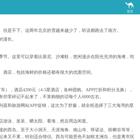

首页
。但是不下。这两年北京的雪越来越少了，听说都跑去了南方。
的漫长。
季节。这里可以穿着比基尼、沙滩鞋，悠闲漫步在阳光充沛的海滩，吃
、酒店，包括海鲜的价格还都有很大的优惠空间。
，酒店4200元（4-5星酒店，各种团购、APP打折和积分兑换），
有些零碎记不起来了，不算购物的话每个人6000左右。
器和旅游网站APP促销，这次为了舒服，就全程选择了三大海湾的星
店游泳、发呆、晒太阳、看海，然后周边闲逛。
漫的西岛。至于大小洞天、天涯海角、南山寺、呀诺达、槟榔谷等等，
起来又不累，特别适合情侣。西岛可能景色不如蜈支洲岛，但是离市区