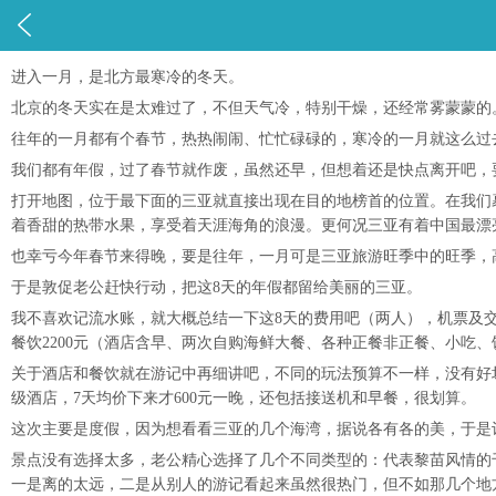

进入一月，是北方最寒冷的冬天。
北京的冬天实在是太难过了，不但天气冷，特别干燥，还经常雾蒙蒙的
往年的一月都有个春节，热热闹闹、忙忙碌碌的，寒冷的一月就这么过
我们都有年假，过了春节就作废，虽然还早，但想着还是快点离开吧，
打开地图，位于最下面的三亚就直接出现在目的地榜首的位置。在我们
着香甜的热带水果，享受着天涯海角的浪漫。更何况三亚有着中国最漂
也幸亏今年春节来得晚，要是往年，一月可是三亚旅游旺季中的旺季，
于是敦促老公赶快行动，把这8天的年假都留给美丽的三亚。
我不喜欢记流水账，就大概总结一下这8天的费用吧（两人），机票及交通
餐饮2200元（酒店含早、两次自购海鲜大餐、各种正餐非正餐、小吃、
关于酒店和餐饮就在游记中再细讲吧，不同的玩法预算不一样，没有好
级酒店，7天均价下来才600元一晚，还包括接送机和早餐，很划算。
这次主要是度假，因为想看看三亚的几个海湾，据说各有各的美，于是
景点没有选择太多，老公精心选择了几个不同类型的：代表黎苗风情的
一是离的太远，二是从别人的游记看起来虽然很热门，但不如那几个地