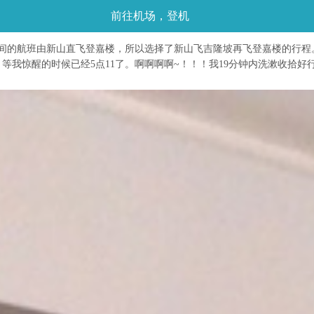
前往机场，登机
班由新山直飞登嘉楼，所以选择了新山飞吉隆坡再飞登嘉楼的行程。飞机是7:
我惊醒的时候已经5点11了。啊啊啊啊~！！！我19分钟内洗漱收拾好行