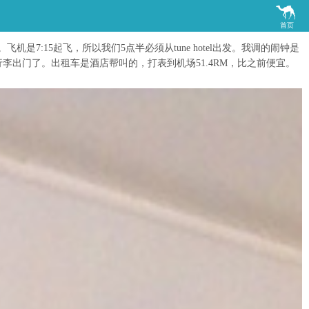

首页
15起飞，所以我们5点半必须从tune hotel出发。我调的闹钟是
李出门了。出租车是酒店帮叫的，打表到机场51.4RM，比之前便宜。