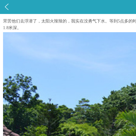

罘罟他们去浮潜了，太阳火辣辣的，我实在没勇气下水。等到5点多的
1.8米深。