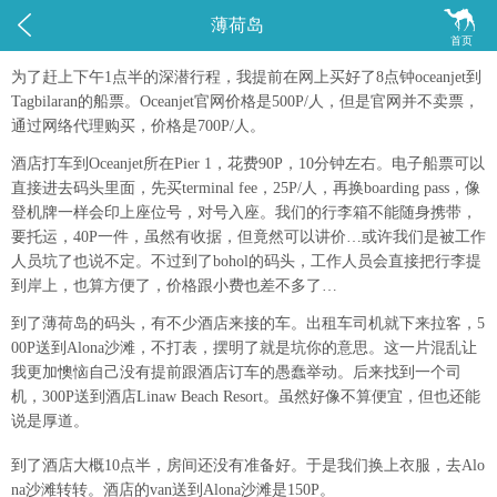


薄荷岛
首页
为了赶上下午1点半的深潜行程，我提前在网上买好了8点钟oceanjet到
Tagbilaran的船票。Oceanjet官网价格是500P/人，但是官网并不卖票，
通过网络代理购买，价格是700P/人。
酒店打车到Oceanjet所在Pier 1，花费90P，10分钟左右。电子船票可以
直接进去码头里面，先买terminal fee，25P/人，再换boarding pass，像
登机牌一样会印上座位号，对号入座。我们的行李箱不能随身携带，
要托运，40P一件，虽然有收据，但竟然可以讲价…或许我们是被工作
人员坑了也说不定。不过到了bohol的码头，工作人员会直接把行李提
到岸上，也算方便了，价格跟小费也差不多了…
到了薄荷岛的码头，有不少酒店来接的车。出租车司机就下来拉客，5
00P送到Alona沙滩，不打表，摆明了就是坑你的意思。这一片混乱让
我更加懊恼自己没有提前跟酒店订车的愚蠢举动。后来找到一个司
机，300P送到酒店Linaw Beach Resort。虽然好像不算便宜，但也还能
说是厚道。
到了酒店大概10点半，房间还没有准备好。于是我们换上衣服，去Alo
na沙滩转转。酒店的van送到Alona沙滩是150P。