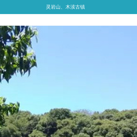
灵岩山、木渎古镇