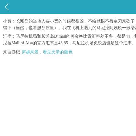

小费：长滩岛的当地人要小费的时候都很凶，不给就恨不得拿刀来砍了，宿
留下（当然，也看服务质量）。我在飞机上遇到的马尼拉阿姨说一般给消
汇率：马尼拉机场和长滩岛D’mall的美金换比索汇率差不多，都是44
尼拉Mall of Aisa的官方汇率是43.85，马尼拉机场免税店也是这个汇率。
来自游记
穿越风景，看见天堂的颜色