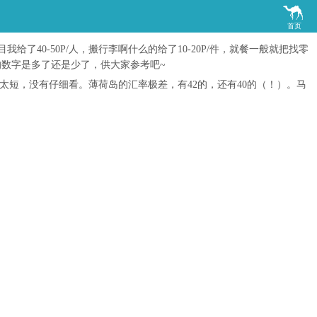

首页
0-50P/人，搬行李啊什么的给了10-20P/件，就餐一般就把找零
的数字是多了还是少了，供大家参考吧~
时间太短，没有仔细看。薄荷岛的汇率极差，有42的，还有40的（！）。马