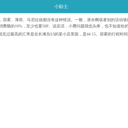
小贴士
雾、薄荷、马尼拉就都没有这种情况。一般，潜水啊或者别的活动项目我给了4
费额的10%，至少也要50P。说实话，小费问题我也头疼，也不知道给
，我见过最高的汇率是在长滩岛S3的某小店里面，是44.15。宿雾的行程