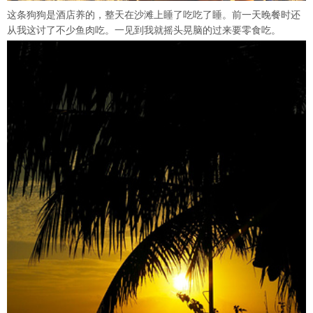
这条狗狗是酒店养的，整天在沙滩上睡了吃吃了睡。前一天晚餐时还
从我这讨了不少鱼肉吃。一见到我就摇头晃脑的过来要零食吃。