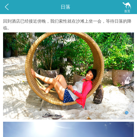


日落
首页
回到酒店已经接近傍晚，我们索性就在沙滩上坐一会，等待日落的降
临。