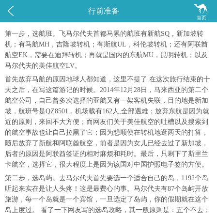


行前准备
首页
第一步，选航班。飞马尔代夫首都马累的航班有新航SQ，新加坡转
机；有马航MH，吉隆坡转机；有斯航UL，科伦坡转机；还有阿联酋
航空EK，需要在迪拜转机；再就是国内的东航MU，昆明转机；以及
马尔代夫的美佳航空LV。
首先放弃马航的原因地球人都知道，这里不提了.在这次旅行结束的十
天之后，在写这篇游记的时候。2014年12月28日，马来西亚的第二个
航空公司，自己曾多次选择的亚航又有一架客机失联，目的地是新加
坡，航班号是QZ8501，机场载有162人,全部遇难；放弃东航是因为就
近的原则，来回不大方便；而网友们关于美佳航空的吐槽以及搜索到
的航空事故也让自己拉黑了它；因为想顺便在转机地逛两天的打算，
随后放弃了新航和阿联酋航空，前者是因为女儿已经去过了新加坡，
后者的原因是阿联酋签证的相对麻烦和耗时。最后，只剩下了斯里兰
卡航空，选择它，很大程度上是因为该国对中国护照电子签的方便。
第二步，选岛屿。去马尔代夫首先要选一个适合自己的岛，1192个岛
听起来实在是让人头疼！这是最费心的事。马尔代夫有87个岛屿开放
旅游，每一个岛就是一个宾馆，一旦选定了岛屿，你的假期就在这个
岛上度过。 看了一下网友写的选岛攻略，其一般原则是：五个不去；