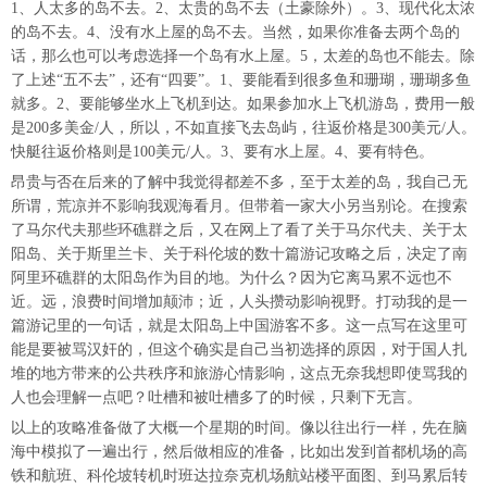
1、人太多的岛不去。2、太贵的岛不去（土豪除外）。3、现代化太浓
的岛不去。4、没有水上屋的岛不去。当然，如果你准备去两个岛的
话，那么也可以考虑选择一个岛有水上屋。5，太差的岛也不能去。除
了上述“五不去”，还有“四要”。1、要能看到很多鱼和珊瑚，珊瑚多鱼
就多。2、要能够坐水上飞机到达。如果参加水上飞机游岛，费用一般
是200多美金/人，所以，不如直接飞去岛屿，往返价格是300美元/人。
快艇往返价格则是100美元/人。3、要有水上屋。4、要有特色。
昂贵与否在后来的了解中我觉得都差不多，至于太差的岛，我自己无
所谓，荒凉并不影响我观海看月。但带着一家大小另当别论。在搜索
了马尔代夫那些环礁群之后，又在网上了看了关于马尔代夫、关于太
阳岛、关于斯里兰卡、关于科伦坡的数十篇游记攻略之后，决定了南
阿里环礁群的太阳岛作为目的地。为什么？因为它离马累不远也不
近。远，浪费时间增加颠沛；近，人头攒动影响视野。打动我的是一
篇游记里的一句话，就是太阳岛上中国游客不多。这一点写在这里可
能是要被骂汉奸的，但这个确实是自己当初选择的原因，对于国人扎
堆的地方带来的公共秩序和旅游心情影响，这点无奈我想即使骂我的
人也会理解一点吧？吐槽和被吐槽多了的时候，只剩下无言。
以上的攻略准备做了大概一个星期的时间。像以往出行一样，先在脑
海中模拟了一遍出行，然后做相应的准备，比如出发到首都机场的高
铁和航班、科伦坡转机时班达拉奈克机场航站楼平面图、到马累后转