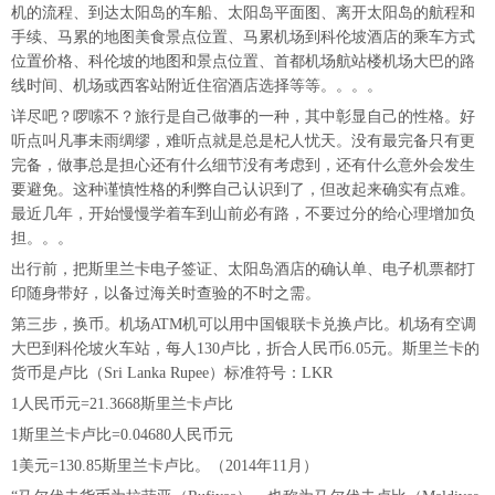
机的流程、到达太阳岛的车船、太阳岛平面图、离开太阳岛的航程和
手续、马累的地图美食景点位置、马累机场到科伦坡酒店的乘车方式
位置价格、科伦坡的地图和景点位置、首都机场航站楼机场大巴的路
线时间、机场或西客站附近住宿酒店选择等等。。。。
详尽吧？啰嗦不？旅行是自己做事的一种，其中彰显自己的性格。好
听点叫凡事未雨绸缪，难听点就是总是杞人忧天。没有最完备只有更
完备，做事总是担心还有什么细节没有考虑到，还有什么意外会发生
要避免。这种谨慎性格的利弊自己认识到了，但改起来确实有点难。
最近几年，开始慢慢学着车到山前必有路，不要过分的给心理增加负
担。。。
出行前，把斯里兰卡电子签证、太阳岛酒店的确认单、电子机票都打
印随身带好，以备过海关时查验的不时之需。
第三步，换币。机场ATM机可以用中国银联卡兑换卢比。机场有空调
大巴到科伦坡火车站，每人130卢比，折合人民币6.05元。斯里兰卡的
货币是卢比（Sri Lanka Rupee）标准符号：LKR
1人民币元=21.3668斯里兰卡卢比
1斯里兰卡卢比=0.04680人民币元
1美元=130.85斯里兰卡卢比。（2014年11月）