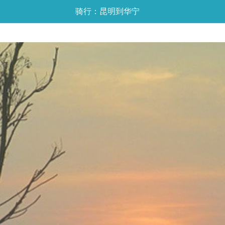
骑行：昆明到华宁