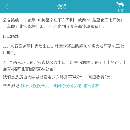


交通
首页
公交路线：丰台乘310路至辛庄下车即到，或乘385路至化工七厂路口
下车即到北宫森林公园。843路也到（复兴商业城总站）。
自驾路线：
1.走京石高速至杜家坎出口走杜家坎环岛路经长辛店大灰厂至化工七
厂即到；
2：走西六环，有北宫森林公园出口，出来后右转，有个上山的路，上
面有标牌"北宫国家森林公园"
我们是从房山大学城出发走的六环开车34分钟，高速收费5元。
来自游记
你陪我慢慢长大，我陪你慢慢变老-北宫森林