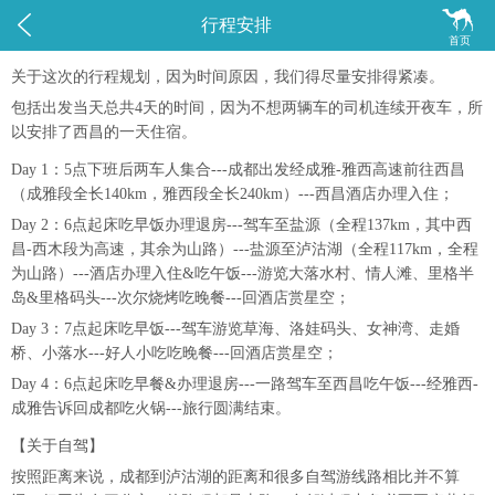


行程安排
首页
关于这次的行程规划，因为时间原因，我们得尽量安排得紧凑。
包括出发当天总共4天的时间，因为不想两辆车的司机连续开夜车，所
以安排了西昌的一天住宿。
Day 1：5点下班后两车人集合---成都出发经成雅-雅西高速前往西昌
（成雅段全长140km，雅西段全长240km）---西昌酒店办理入住；
Day 2：6点起床吃早饭办理退房---驾车至盐源（全程137km，其中西
昌-西木段为高速，其余为山路）---盐源至泸沽湖（全程117km，全程
为山路）---酒店办理入住&吃午饭---游览大落水村、情人滩、里格半
岛&里格码头---次尔烧烤吃晚餐---回酒店赏星空；
Day 3：7点起床吃早饭---驾车游览草海、洛娃码头、女神湾、走婚
桥、小落水---好人小吃吃晚餐---回酒店赏星空；
Day 4：6点起床吃早餐&办理退房---一路驾车至西昌吃午饭---经雅西-
成雅告诉回成都吃火锅---旅行圆满结束。
【关于自驾】
按照距离来说，成都到泸沽湖的距离和很多自驾游线路相比并不算