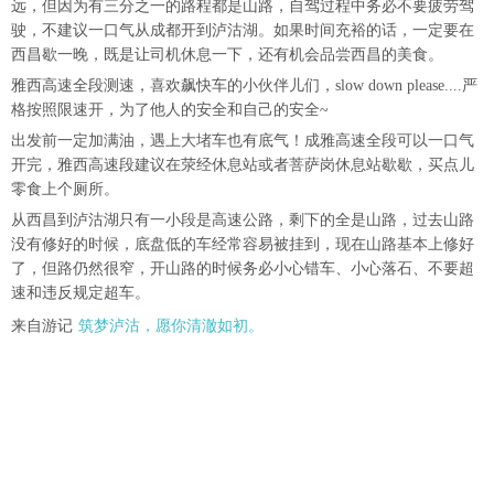
远，但因为有三分之一的路程都是山路，自驾过程中务必不要疲劳驾
驶，不建议一口气从成都开到泸沽湖。如果时间充裕的话，一定要在
西昌歇一晚，既是让司机休息一下，还有机会品尝西昌的美食。
雅西高速全段测速，喜欢飙快车的小伙伴儿们，slow down please....严
格按照限速开，为了他人的安全和自己的安全~
出发前一定加满油，遇上大堵车也有底气！成雅高速全段可以一口气
开完，雅西高速段建议在荥经休息站或者菩萨岗休息站歇歇，买点儿
零食上个厕所。
从西昌到泸沽湖只有一小段是高速公路，剩下的全是山路，过去山路
没有修好的时候，底盘低的车经常容易被挂到，现在山路基本上修好
了，但路仍然很窄，开山路的时候务必小心错车、小心落石、不要超
速和违反规定超车。
来自游记
筑梦泸沽，愿你清澈如初。