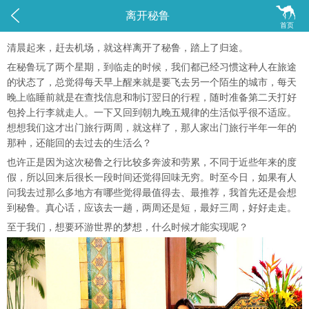


离开秘鲁
首页
清晨起来，赶去机场，就这样离开了秘鲁，踏上了归途。
在秘鲁玩了两个星期，到临走的时候，我们都已经习惯这种人在旅途
的状态了，总觉得每天早上醒来就是要飞去另一个陌生的城市，每天
晚上临睡前就是在查找信息和制订翌日的行程，随时准备第二天打好
包拎上行李就走人。一下又回到朝九晚五规律的生活似乎很不适应。
想想我们这才出门旅行两周，就这样了，那人家出门旅行半年一年的
那种，还能回的去过去的生活么？
也许正是因为这次秘鲁之行比较多奔波和劳累，不同于近些年来的度
假，所以回来后很长一段时间还觉得回味无穷。时至今日，如果有人
问我去过那么多地方有哪些觉得最值得去、最推荐，我首先还是会想
到秘鲁。真心话，应该去一趟，两周还是短，最好三周，好好走走。
至于我们，想要环游世界的梦想，什么时候才能实现呢？