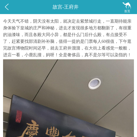


故宫-王府井
首页
今天天气不错，阴天没有太阳，就决定去紫禁城行走，一直期待能亲
身体验下皇城的庄严和神秘，进去才发现很多地方都翻新了，有很重
的油漆味，而且各殿大同小异，都是什么门后什么殿，有点接受不
了，赶紧要找部清剧补补脑，值得一提的是门票每人60很值，下午逛
完故宫博物院时间还早，就去王府井溜溜，在大街上看感觉一般般，
进店一看，小鹿乱撞，妈呀！全是奢侈品，真不是尔等可以染指的！