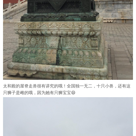
太和殿的屋脊走兽很有讲究的哦！全国独一无二，十只小兽，还有这
只狮子是雌的哦，因为她有只狮宝宝😄