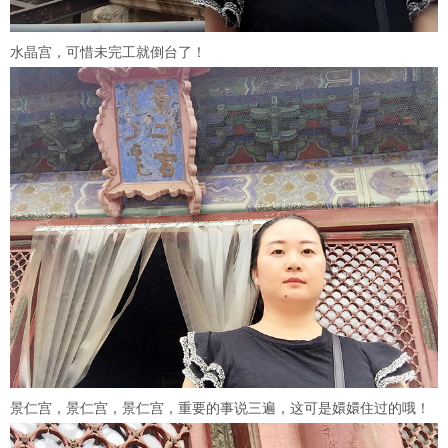
水晶宫，可惜未完工就倒台了！
景仁宫，景仁宫，景仁宫，重要的事说三遍，这可是嬛嬛住过的哦！