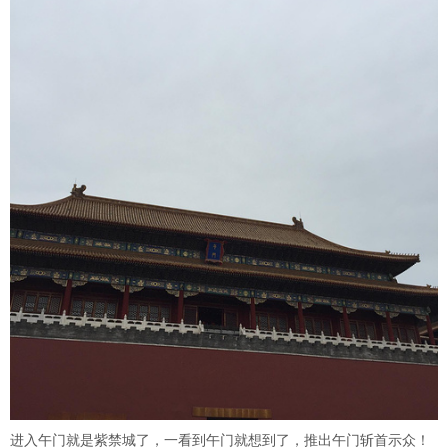
进入午门就是紫禁城了，一看到午门就想到了，推出午门斩首示众！