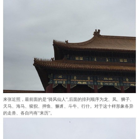
来张近照，最前面的是“骑风仙人”,后面的排列顺序为龙、凤、狮子、
天马、海马、狻猊、押鱼、獬豸、斗牛、行什。对于这十样形象各异
的走兽、各自均有“来历”。