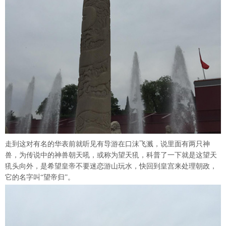
走到这对有名的华表前就听见有导游在口沫飞溅，说里面有两只神
兽，为传说中的神兽朝天吼，或称为望天犼，科普了一下就是这望天
犼头向外，是希望皇帝不要迷恋游山玩水，快回到皇宫来处理朝政，
它的名字叫“望帝归”。