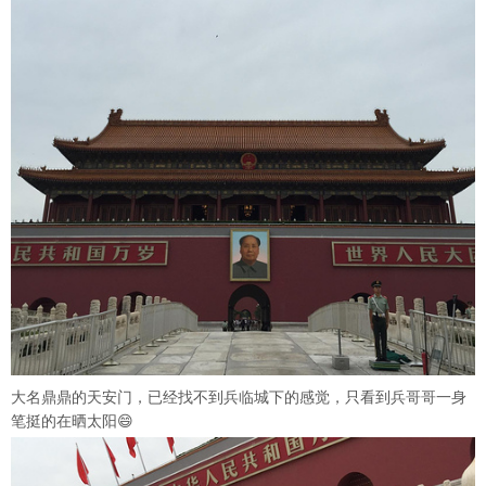
大名鼎鼎的天安门，已经找不到兵临城下的感觉，只看到兵哥哥一身
笔挺的在晒太阳😄