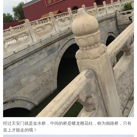
经过天安门就是金水桥，中间的桥是蟠龙雕花柱，称为御路桥，只有
皇上才能走的哦！