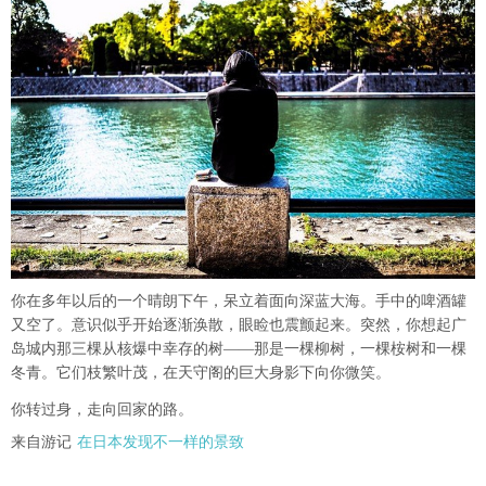
你在多年以后的一个晴朗下午，呆立着面向深蓝大海。手中的啤酒罐
又空了。意识似乎开始逐渐涣散，眼睑也震颤起来。突然，你想起广
岛城内那三棵从核爆中幸存的树——那是一棵柳树，一棵桉树和一棵
冬青。它们枝繁叶茂，在天守阁的巨大身影下向你微笑。
你转过身，走向回家的路。
来自游记
在日本发现不一样的景致