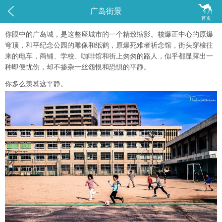


广岛街景
首页
你眼中的广岛城，是这整座城市的一个精致缩影。核爆正中心的原爆
穹顶，和平纪念公园的雕像和纸鹤，原爆死难者祈念馆，街头穿梭往
来的电车，商铺、学校、咖啡馆和街上匆匆的路人，似乎都显露出一
种即便忧伤，却不掺杂一丝怨恨和恐惧的平静。
你多么羡慕这平静。