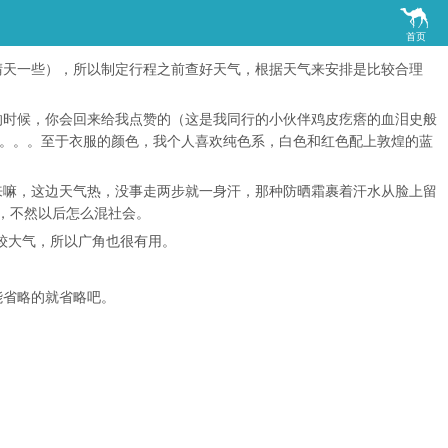

首页
晴天一些），所以制定行程之前查好天气，根据天气来安排是比较合理
的时候，你会回来给我点赞的（这是我同行的小伙伴鸡皮疙瘩的血泪史般
的。。。至于衣服的颜色，我个人喜欢纯色系，白色和红色配上敦煌的蓝
来嘛，这边天气热，没事走两步就一身汗，那种防晒霜裹着汗水从脸上留
，不然以后怎么混社会。
比较大气，所以广角也很有用。
能省略的就省略吧。