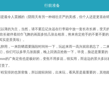
行前准备
都是最令人震撼的（阴雨天有另一种雄壮庄严的美感，但个人还是更喜欢
就以薄的为主，当然，请不要忘记永远在行李箱中放一套长衣长裤，变天
一吹长裙伴着丝巾飞舞的画面多拍几张去相亲，将来肯定抢手的不要不要
其实是景美啦）。
么卵用，一来防晒霜要隔段时间补一下，玩起来而一高兴就容易忘了，二
们，你们可以多带几张面膜，晚上回酒店抢救一下，毕竟，脸还是重要的
的带个24mm的广角定焦也是极好的，变焦不用多说，很实用，而这边的景大多
可贵了。
行程安排的也算密集，所以能轻则轻，出来玩，看风景是最重要的，其他