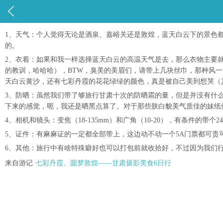

1、天气：个人觉得无论是酒泉、嘉峪关还是敦煌，蓝天白云下的景色
的。
2、衣着：如果和我一样选择蓝天白云的高温天气是去，那么衣物主要
的教训，哈哈哈），BTW，臭美的美眉们，请带上几块丝巾，那种风
天白云黄沙，还有七彩丹霞的花花绿绿的颜色，真是被自己美到想哭（
3、防晒：虽然我们带了够旅行甘肃十次的防晒霜的量，但是并没有什
下来的感觉，呃，我还是晒黑点算了。对于那些肤白貌美气质佳的妹纸
4、相机和镜头：变焦（18-135mm）和广角（10-20），有条件
5、证件：有麻麻证的一定都全部带上，这边动不动一个5A门票都可贵
6、其他：旅行中有啥特殊癖好也可以打包前就收拾好，不过因为我们
来自游记
七彩丹霞、圆梦敦煌——甘肃摄影美食6日行