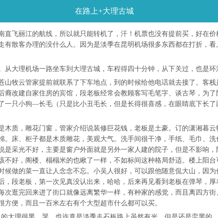
在路上+大理古城
南直飞丽江的航线，所以就只能转机了，汗！机票也没有提前买，好在价
走有散客办理的没什么人。因为是淡季在昆明机场很多东西都在打折，看
。从大理机场一路坐车到大理古城，车程得四十分钟，从下关过，也是环
苍山牧云管家提前就联系了下车地点，到的时候给他电话就去接了。客栈
后裔改建自家住房的宾馆，段老板经常会教顾客写毛笔字、谈古琴，为了
了一只小狗—长毛（只是比小丑毛长，但是长得很喜感，在眼睛底下长了
是木质，雕花门窗，管家介绍说装修巨花钱，老板是土豪。订的潇湘暮云
棉。床、柜子都是木质雕花，美观大气。洗手间很干净，手纸、毛巾、洗
说是采光不好，主要是窗户外面就是另外一家人建的院子，但是不影响，
该不好，阁楼、榻榻米的也瞅了一样，不如标间这种格局舒适。楼上阳台
时候做的菜一直让人念念不忘。小吴人很好，可以跟他随意侃大山，因为
后，段老板，第一次见真没认出来，哈哈，后来再见看到老板在弹琴，厚
每次逛完回来进了街口就像远离繁华一样，有种家的感觉，而且离四方街
很方便，而且一百米左右有个大型超市什么都可以买。
o！晚上的大理很黑，哭，也许真是淡季走石板路上虽然有光，但是还是蛮黑