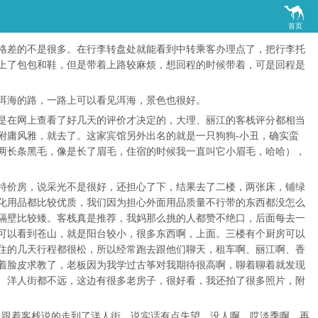

首页
格差的不是很多。在行李转盘处就能看到中转乘客办理点了，把行李托
上了包包和鞋，但是带着上路较麻烦，想回程的时候带着，可是回程是
洱海的路，一路上可以看见洱海，景色也很好。
是在网上查看了好几天的评价才决定的，大理、丽江的客栈评分都相当
附庸风雅，就去了。这家宾馆另外出名的就是一只狗狗-小丑，确实蛮
两长条黑毛，像是长了眉毛，住宿的时候我一直叫它小眉毛，哈哈），
特价房，说采光不是很好，还担心了下，结果去了二楼，两张床，铺绿
化用品都比较优质，我们因为担心外面用品质量不行带的东西都没怎么
隔壁比较矮。客栈真是推荐，我妈那么挑的人都赞不绝口，后面每去一
可以看到苍山，就是阳台较小，很多东西啊，上面。三楼有个厨房可以
住的几天行程都很松，所以经常跑去跟他们聊天，租车啊、丽江啊、香
着脸皮求教了，老板因为我学过古筝对我期待很高啊，聊着聊着就发现
、洋人街都不远，这边有很多老房子，很好看，我还拍了很多照片，附
的，跟着客栈说的走到了洋人街，说实话有点失望，没人啊，哎淡季啊，再