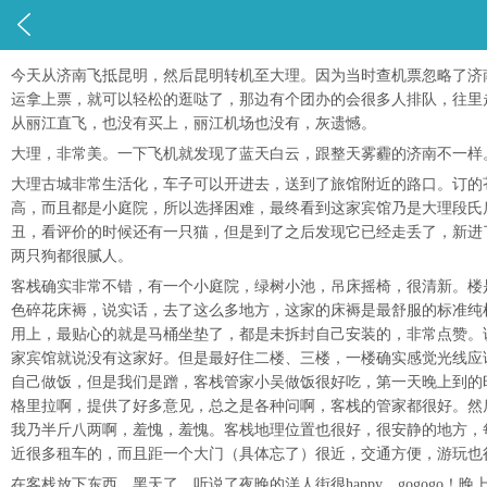

今天从济南飞抵昆明，然后昆明转机至大理。因为当时查机票忽略了济
运拿上票，就可以轻松的逛哒了，那边有个团办的会很多人排队，往里
从丽江直飞，也没有买上，丽江机场也没有，灰遗憾。
大理，非常美。一下飞机就发现了蓝天白云，跟整天雾霾的济南不一样
大理古城非常生活化，车子可以开进去，送到了旅馆附近的路口。订的
高，而且都是小庭院，所以选择困难，最终看到这家宾馆乃是大理段氏
丑，看评价的时候还有一只猫，但是到了之后发现它已经走丢了，新进
两只狗都很腻人。
客栈确实非常不错，有一个小庭院，绿树小池，吊床摇椅，很清新。楼
色碎花床褥，说实话，去了这么多地方，这家的床褥是最舒服的标准纯
用上，最贴心的就是马桶坐垫了，都是未拆封自己安装的，非常点赞。
家宾馆就说没有这家好。但是最好住二楼、三楼，一楼确实感觉光线应
自己做饭，但是我们是蹭，客栈管家小吴做饭很好吃，第一天晚上到的
格里拉啊，提供了好多意见，总之是各种问啊，客栈的管家都很好。然
我乃半斤八两啊，羞愧，羞愧。客栈地理位置也很好，很安静的地方，
近很多租车的，而且距一个大门（具体忘了）很近，交通方便，游玩也
在客栈放下东西，黑天了，听说了夜晚的洋人街很happy，gogog