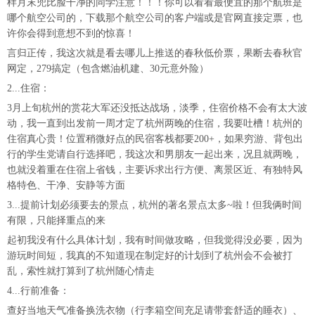
样月末兜比脸干净的同学注意！！！你可以看看最便宜的那个航班是
哪个航空公司的，下载那个航空公司的客户端或是官网直接定票，也
许你会得到意想不到的惊喜！
言归正传，我这次就是看去哪儿上推送的春秋低价票，果断去春秋官
网定，279搞定（包含燃油机建、30元意外险）
2...住宿：
3月上旬杭州的赏花大军还没抵达战场，淡季，住宿价格不会有太大波
动，我一直到出发前一周才定了杭州两晚的住宿，我要吐槽！杭州的
住宿真心贵！位置稍微好点的民宿客栈都要200+，如果穷游、背包出
行的学生党请自行选择吧，我这次和男朋友一起出来，况且就两晚，
也就没着重在住宿上省钱，主要诉求出行方便、离景区近、有独特风
格特色、干净、安静等方面
3...提前计划必须要去的景点，杭州的著名景点太多~啦！但我俩时间
有限，只能择重点的来
起初我没有什么具体计划，我有时间做攻略，但我觉得没必要，因为
游玩时间短，我真的不知道现在制定好的计划到了杭州会不会被打
乱，索性就打算到了杭州随心情走
4...行前准备：
查好当地天气准备换洗衣物（行李箱空间充足请带套舒适的睡衣）、