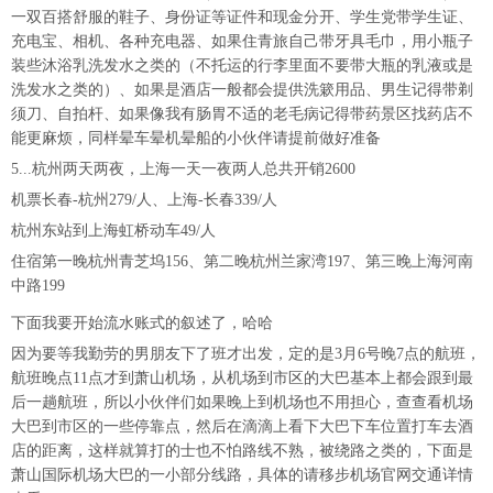
一双百搭舒服的鞋子、身份证等证件和现金分开、学生党带学生证、
充电宝、相机、各种充电器、如果住青旅自己带牙具毛巾，用小瓶子
装些沐浴乳洗发水之类的（不托运的行李里面不要带大瓶的乳液或是
洗发水之类的）、如果是酒店一般都会提供洗簌用品、男生记得带剃
须刀、自拍杆、如果像我有肠胃不适的老毛病记得带药景区找药店不
能更麻烦，同样晕车晕机晕船的小伙伴请提前做好准备
5...杭州两天两夜，上海一天一夜两人总共开销2600
机票长春-杭州279/人、上海-长春339/人
杭州东站到上海虹桥动车49/人
住宿第一晚杭州青芝坞156、第二晚杭州兰家湾197、第三晚上海河南
中路199
下面我要开始流水账式的叙述了，哈哈
因为要等我勤劳的男朋友下了班才出发，定的是3月6号晚7点的航班，
航班晚点11点才到萧山机场，从机场到市区的大巴基本上都会跟到最
后一趟航班，所以小伙伴们如果晚上到机场也不用担心，查查看机场
大巴到市区的一些停靠点，然后在滴滴上看下大巴下车位置打车去酒
店的距离，这样就算打的士也不怕路线不熟，被绕路之类的，下面是
萧山国际机场大巴的一小部分线路，具体的请移步机场官网交通详情