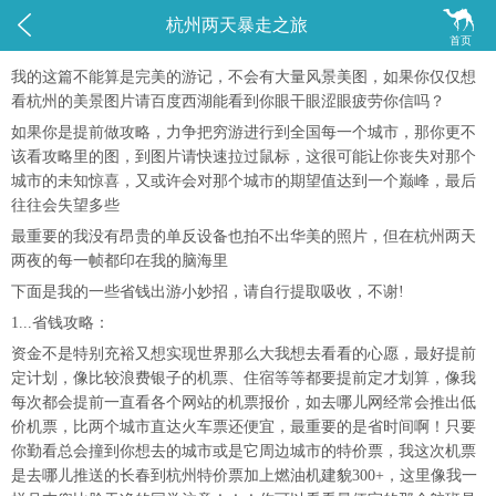


杭州两天暴走之旅
首页
我的这篇不能算是完美的游记，不会有大量风景美图，如果你仅仅想
看杭州的美景图片请百度西湖能看到你眼干眼涩眼疲劳你信吗？
如果你是提前做攻略，力争把穷游进行到全国每一个城市，那你更不
该看攻略里的图，到图片请快速拉过鼠标，这很可能让你丧失对那个
城市的未知惊喜，又或许会对那个城市的期望值达到一个巅峰，最后
往往会失望多些
最重要的我没有昂贵的单反设备也拍不出华美的照片，但在杭州两天
两夜的每一帧都印在我的脑海里
下面是我的一些省钱出游小妙招，请自行提取吸收，不谢!
1...省钱攻略：
资金不是特别充裕又想实现世界那么大我想去看看的心愿，最好提前
定计划，像比较浪费银子的机票、住宿等等都要提前定才划算，像我
每次都会提前一直看各个网站的机票报价，如去哪儿网经常会推出低
价机票，比两个城市直达火车票还便宜，最重要的是省时间啊！只要
你勤看总会撞到你想去的城市或是它周边城市的特价票，我这次机票
是去哪儿推送的长春到杭州特价票加上燃油机建貌300+，这里像我一