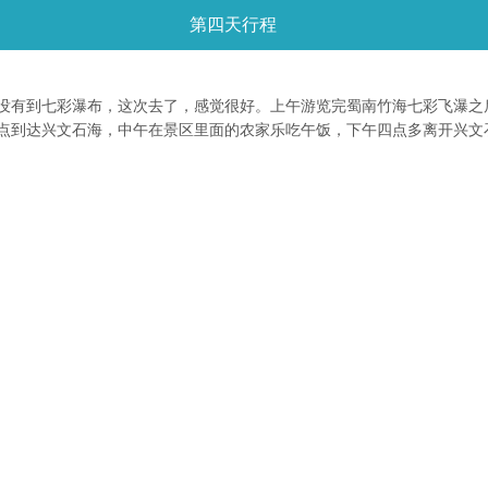
第四天行程
没有到七彩瀑布，这次去了，感觉很好。上午游览完蜀南竹海七彩飞瀑之
点到达兴文石海，中午在景区里面的农家乐吃午饭，下午四点多离开兴文