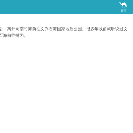

首页
后，离开蜀南竹海前往文兴石海国家地质公园。很多年以前就听说过文
石海前往犍为。