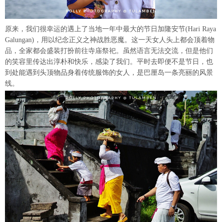
原来，我们很幸运的遇上了当地一年中最大的节日加隆安节(Hari Raya
Galungan)，用以纪念正义之神战胜恶魔。这一天女人头上都会顶着物
品，全家都会盛装打扮前往寺庙祭祀。虽然语言无法交流，但是他们
的笑容里传达出淳朴和快乐，感染了我们。平时去即便不是节日，也
到处能遇到头顶物品身着传统服饰的女人，是巴厘岛一条亮丽的风景
线。