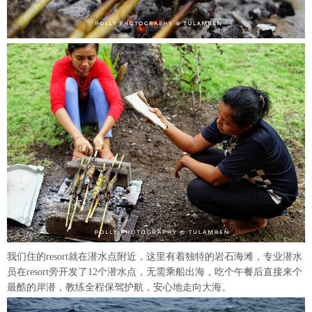
我们住的resort就在潜水点附近，这里有着独特的岩石海滩，专业潜水
员在resort旁开发了12个潜水点，无需乘船出海，吃个午餐后直接来个
最酷的岸潜，教练全程保驾护航，安心地走向大海。