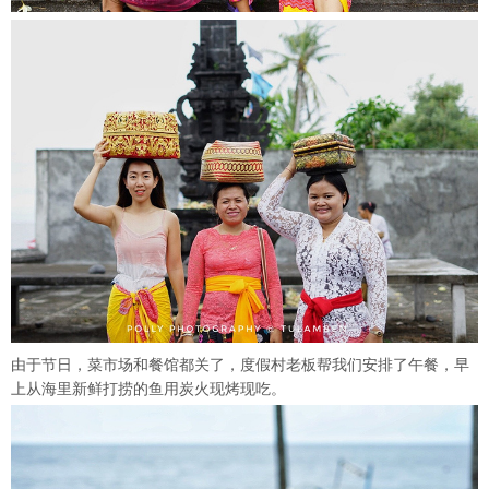
由于节日，菜市场和餐馆都关了，度假村老板帮我们安排了午餐，早
上从海里新鲜打捞的鱼用炭火现烤现吃。