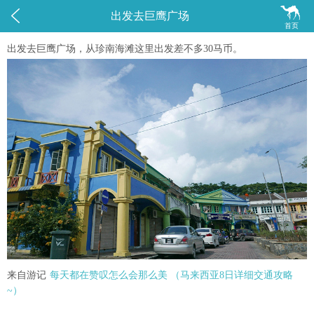


出发去巨鹰广场
首页
出发去巨鹰广场，从珍南海滩这里出发差不多30马币。
来自游记
每天都在赞叹怎么会那么美 （马来西亚8日详细交通攻略
~）