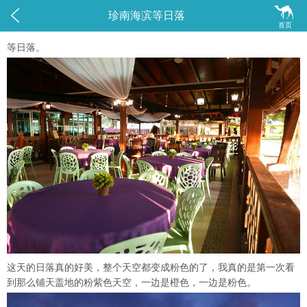


珍南海滨等日落
首页
等日落。
这天的日落真的好美，整个天空都变成粉色的了，我真的是第一次看
到那么铺天盖地的粉紫色天空，一边是橙色，一边是粉色。