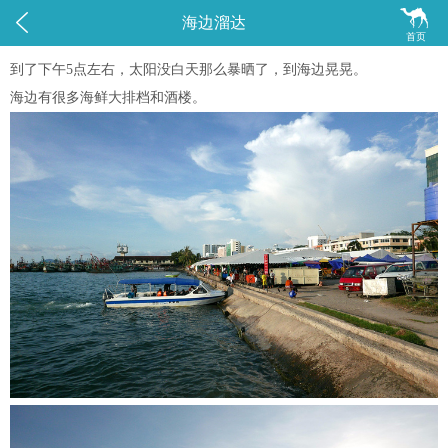


海边溜达
首页
到了下午5点左右，太阳没白天那么暴晒了，到海边晃晃。
海边有很多海鲜大排档和酒楼。