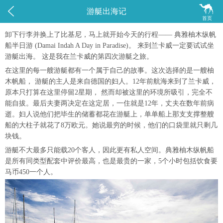


游艇出海记
首页
卸下行李并换上了比基尼，马上就开始今天的行程—— 典雅柚木纵帆
船半日游 (Damai Indah A Day in Paradise)。 来到兰卡威一定要试试坐
游艇出海。 这是我在兰卡威的第四次游艇之旅。
在这里的每一艘游艇都有一个属于自己的故事。这次选择的是一艘柚
木帆船， 游艇的主人是来自德国的妇人。12年前航海来到了兰卡威，
原本只打算在这里停留2星期， 然而却被这里的环境所吸引，完全不
能自拔。最后夫妻两决定在这定居，一住就是12年，丈夫在数年前病
逝。妇人说他们把毕生的储蓄都花在游艇上，单单船上那支支撑整艘
船的大柱子就花了8万欧元。她说最穷的时候，他们的口袋里就只剩几
块钱。
游艇不大最多只能载20个客人，因此更有私人空间。典雅柚木纵帆船
是所有同类型配套中评价最高，也是最贵的一家，5个小时包括饮食要
马币450一个人。