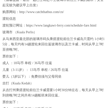
起见较为建议早上出发）
购票网站：http://www.catchthatbus.com/cn/
渡轮信息
渡轮预订网址：https://www.langkawi-ferry.com/schedule-fare.html
玻璃市 （Kuala Perlis）
从马来西亚最北部的玻璃市码头乘搭渡轮前往兰卡威岛只需约 1小时1
5分，每天约有14趟渡轮来回往返玻璃市以及兰卡威，时间从早上7时
至傍晚7时。
票价如下：
成人 ：18马币 单程 / 36马币 往返
儿童（3-11岁）： 13马币 单程 / 26马币 往返
婴儿（3岁以下）：免费但须与父母同坐
吉打（Kuala Kedah）
从吉打州乘搭渡轮前往兰卡威需要1小时30分钟左右，每天从早上7时
到傍晚7时之间共有14趟船班来回往返。
票价如下：