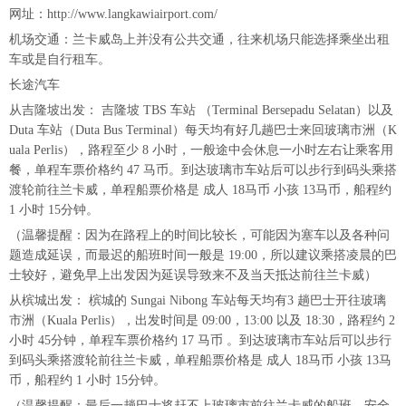
网址：http://www.langkawiairport.com/
机场交通：兰卡威岛上并没有公共交通，往来机场只能选择乘坐出租
车或是自行租车。
长途汽车
从吉隆坡出发： 吉隆坡 TBS 车站 （Terminal Bersepadu Selatan）以及
Duta 车站（Duta Bus Terminal）每天均有好几趟巴士来回玻璃市洲（K
uala Perlis），路程至少 8 小时，一般途中会休息一小时左右让乘客用
餐，单程车票价格约 47 马币。到达玻璃市车站后可以步行到码头乘搭
渡轮前往兰卡威，单程船票价格是 成人 18马币 小孩 13马币，船程约
1 小时 15分钟。
（温馨提醒：因为在路程上的时间比较长，可能因为塞车以及各种问
题造成延误，而最迟的船班时间一般是 19:00，所以建议乘搭凌晨的巴
士较好，避免早上出发因为延误导致来不及当天抵达前往兰卡威）
从槟城出发： 槟城的 Sungai Nibong 车站每天均有3 趟巴士开往玻璃
市洲（Kuala Perlis），出发时间是 09:00，13:00 以及 18:30，路程约 2
小时 45分钟，单程车票价格约 17 马币 。到达玻璃市车站后可以步行
到码头乘搭渡轮前往兰卡威，单程船票价格是 成人 18马币 小孩 13马
币，船程约 1 小时 15分钟。
（温馨提醒：最后一趟巴士将赶不上玻璃市前往兰卡威的船班，安全