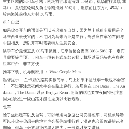
主要区域的出租车价格：机场前往珍南海滩 20马币，机场前往瓜镇 30
马币，瓜镇渡轮码头前往珍南海滩 30马币，瓜镇前往东方村 45马币，
珍南海滩前往东方村 30马币。
租车自驾
如果你会开车的话倒是可以考虑租车自驾，因为兰卡威租车费用是全
马来西亚最便宜的，不过因为马来西亚是左行，驾驶座在车的右侧与
中国相反，所以开车时需要特别注意安全。
淡季车价最便宜从 60马币起跳，旺季价格会提高 30%- 50% 不一定而
且需要提早预订，租车一般有各式车款选择，机场以及码头也有多家
租车柜台，非常方便。
推荐下载手机导航应用 ： Waze Google Maps
温馨提示： 兰卡威的路其实很简单，岛上如果不是旺季一般也不会塞
车，不过要注意夜间水牛会在路上穿行。若居住在 The Datai，The An
daman，The Danna 以及 Berjaya Resort 附近的话也要在夜间特别注意
因为须经过一段山路才能往返所以比较危险。
包车
除了坐出租车以及自驾，可以考虑向旅游公司安排包车，司机兼导游
可以带你去你想去的地方也会帮你编排行程，沿途也会跟你讲解或者
翻译；但岛上做旅游业的华人较少，一般都以英文讲解