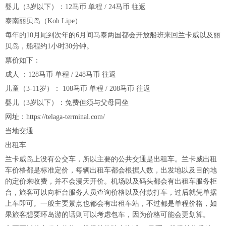
婴儿（3岁以下）：12马币 单程 / 24马币 往返
泰南丽贝岛（Koh Lipe）
每年的10月尾到次年的6月间马泰两国都会开放船班来回兰卡威以及丽
贝岛，船程约1小时30分钟。
票价如下：
成人 ：128马币 单程 / 248马币 往返
儿童（3-11岁）： 108马币 单程 / 208马币 往返
婴儿（3岁以下）：免费但须与父母同坐
网址：https://telaga-terminal.com/
当地交通
出租车
兰卡威岛上没有公交车，所以主要的公共交通是出租车。兰卡威出租
车价格都是标准定价，每辆出租车都会根据人数，出发地以及目的地
的定价来收费，并不会漫天开价。机场以及码头都会有出租车服务柜
台，旅客可以向柜台服务人员查询价格以及付款打车，过后就凭单据
上车即可。一般主要景点也都会有出租车站，不过都是单程价格，如
果旅客想要环岛游的话则可以考虑包车，因为价格可能会更划算。