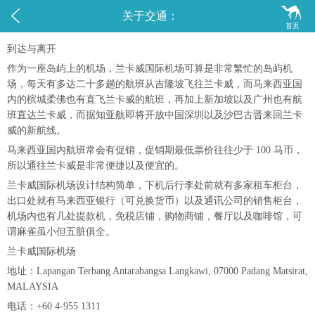


关于交通：
首页
到达与离开
作为一座岛屿上的机场，兰卡威国际机场可算是非常繁忙的岛屿机
场，每天有多达二十多趟的航班从吉隆坡飞往兰卡威，而马来西亚国
内的槟城柔佛也有直飞兰卡威的航班，再加上新加坡以及广州也有航
班直达兰卡威，而据知亚航即将开放中国深圳以及沙巴古晋来回兰卡
威的新航线。
马来西亚国内航班常会有促销，促销期最低票价往往少于 100 马币，
所以通往兰卡威是非常便捷以及便宜的。
兰卡威国际机场设计结构简单，下机后行李处前就有多家租车柜台，
出口处就有马来西亚银行（可兑换货币）以及通讯公司的销售柜台，
机场内也有几处提款机，免税店铺，购物商铺，餐厅以及咖啡馆，可
谓麻雀虽小但五脏俱全。
兰卡威国际机场
地址：Lapangan Terbang Antarabangsa Langkawi, 07000 Padang Matsirat,
MALAYSIA
电话：+60 4-955 1311