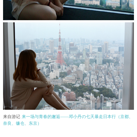
来自游记
来一场与青春的邂逅——邓小丹の七天暴走日本行（京都、
奈良、镰仓、东京）