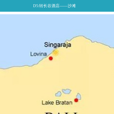
D5:转长谷酒店——沙滩