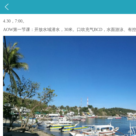

4.30，7:00。
AOW第一节课：开放水域潜水，30米。口吹充气BCD，水面游泳、有