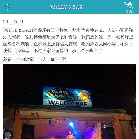


WALLY'S BAR
首页
5.1，19:00。
WHITE BEACH的餐厅有三个特色：焰火等各种表演、人妖小哥哥和
沙滩就餐。这几特色都是为了吸引食客，我们选的这一家，在餐厅里
面有各种表演，在沙滩上还有焰火表演，吃的东西大同小异，不外乎
烧烤、海鲜等。不过大家都玩得很high，终于毕业了。
花费：7560比索，11人，687比索。