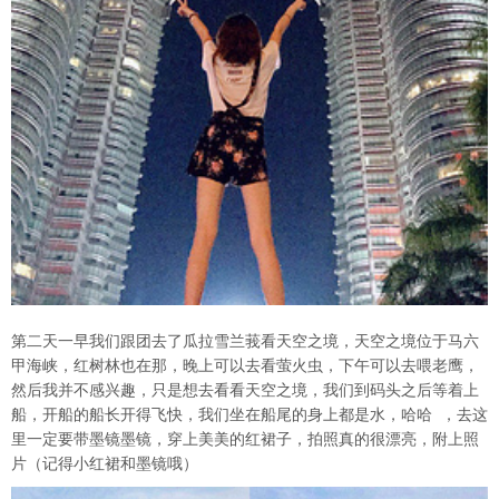
第二天一早我们跟团去了瓜拉雪兰莪看天空之境，天空之境位于马六
甲海峡，红树林也在那，晚上可以去看萤火虫，下午可以去喂老鹰，
然后我并不感兴趣，只是想去看看天空之境，我们到码头之后等着上
船，开船的船长开得飞快，我们坐在船尾的身上都是水，哈哈 ，去这
里一定要带墨镜墨镜，穿上美美的红裙子，拍照真的很漂亮，附上照
片（记得小红裙和墨镜哦）