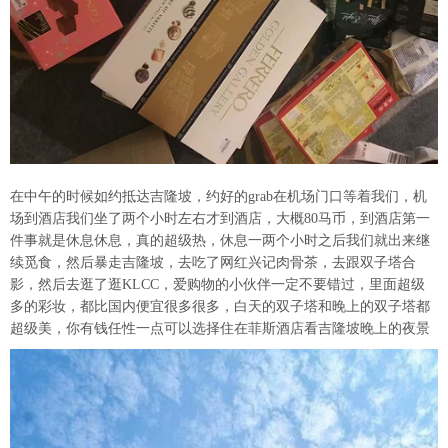
在中午的时候如约抵达吉隆坡，约好的grab在机场门口等着我们，机
场到酒店我们坐了两个小时左右才到酒店，大概80马币，到酒店第一
件事就是休息休息，真的超级热，休息一两个小时之后我们就出来继
续觅食，然后暴走吉隆坡，去吃了网红兴记肉骨茶，去跟双子塔合
影，然后去逛了逛KLCC，爱购物的小伙伴一定不要错过，里面超级
多的彩妆，都比国内便宜很多很多，白天的双子塔和晚上的双子塔都
超级美，你有钱任性一点可以选择住在菲斯酒店看吉隆坡晚上的夜景