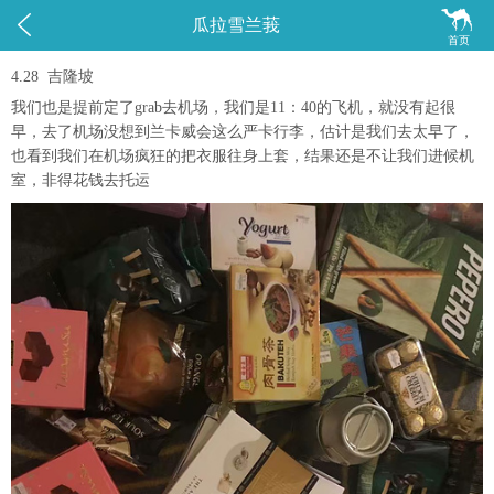


瓜拉雪兰莪
首页
4.28 吉隆坡
我们也是提前定了grab去机场，我们是11：40的飞机，就没有起很
早，去了机场没想到兰卡威会这么严卡行李，估计是我们去太早了，
也看到我们在机场疯狂的把衣服往身上套，结果还是不让我们进候机
室，非得花钱去托运