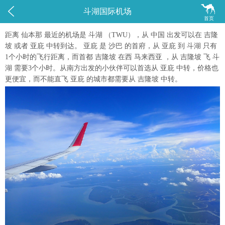


斗湖国际机场
首页
距离 仙本那 最近的机场是 斗湖 （TWU），从 中国 出发可以在 吉隆
坡 或者 亚庇 中转到达。 亚庇 是 沙巴 的首府，从 亚庇 到 斗湖 只有
1个小时的飞行距离，而首都 吉隆坡 在西 马来西亚 ，从 吉隆坡 飞 斗
湖 需要3个小时。从南方出发的小伙伴可以首选从 亚庇 中转，价格也
更便宜，而不能直飞 亚庇 的城市都需要从 吉隆坡 中转。