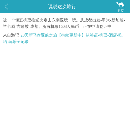


说说这次旅行
首页
被一个便宜机票推送决定去东南亚玩一玩。从成都出发-甲米-新加坡-
兰卡威-吉隆坡-成都。所有机票1608人民币！正在申请签证中
来自游记
20天新马泰亚航之旅【持续更新中】从签证-机票-酒店-吃
喝-玩乐全记录