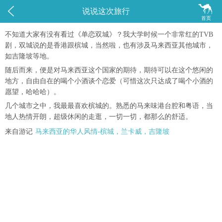


说说这次旅行
首页
不知道大家有没有看过《单恋双城》？我大学时候一个非常红的TVB
剧，双城说的是香港跟槟城，当然啦，也有涉及马来西亚其他城市，
如吉隆坡等地。
随后而来，便是对马来西亚这个国家的期待，期待可以在这个悠闲的
地方，自由自在的喝个小酒谈个恋爱（可惜这次只达成了喝个小酒的
愿望，哈哈哈）。
几个城市之中，我最最喜欢槟城的。熟悉的马来味港台腔和粤语，当
地人热情开朗，超级休闲的走逛，一切一切，都那么的舒适。
来自游记
马来西亚的华人风情-槟城，兰卡威，吉隆坡