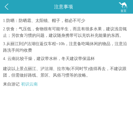


注意事项
首页
1.防晒：防晒霜、太阳镜、帽子，都必不可少
2.饮食：气压低，食物很有可能半生，而且有很多水果，建议浅尝辄
止；另饮食习惯的问题，建议随身携带可以充饥补充能量的东西。
3.从丽江到泸沽湖往返仅车程~10h，注意备吃喝休闲的物品，注意沿
路洗手间均收费
4. 云南比较干燥，建议带水杯，冬天建议带保温杯
建议以上景点丽江、泸沽湖、拉市海(不同时节)值得再去，不建议跟
团，但需做好路线、景区、风俗习惯等的攻略。
来自游记
初识云南