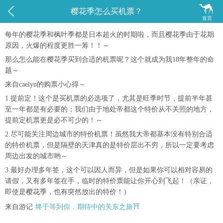


樱花季怎么买机票？
首页
每年的樱花季和枫叶季都是日本超火的时期啦，而且樱花季由于花期
原因，火爆的程度更胜一筹！！～
那么怎么能在樱花季买到合适的机票呢？这个就成为我18年整年的命
题～
来自caelyn的购票小心得～
1.提前定！这个是买机票的必选项了，尤其是旺季时节，提前半年甚
至一年都是有必要的；我们由于地处帝都这个特价从不关照的地方，
提前定机票更是必不可少的！～
2.尽可能关注周边城市的特价机票！虽然我大帝都基本没有特别合适
的特价机票，但是隔壁的天津真的是特价层出不穷，所以一定要考虑
周边出发的城市哟～
3.最好办理多年签，这个可以因人而异，但是如果你可以相对容易的
请假，又有多年签在手，临时的特价票能让你开心到飞起！（亲证，
即使是樱花季，也有突然放出的特价！）
来自游记
终于等到你，期待中的关东之旅⛩️