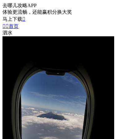
去哪儿攻略APP
体验更流畅，还能赢积分换大奖
马上下载



首页
泗水