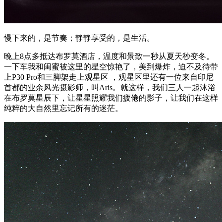
慢下来的，是节奏；静静享受的，是生活。
晚上8点多抵达布罗莫酒店，温度和景致一秒从夏天秒变冬。
一下车我和闺蜜被这里的星空惊艳了，美到爆炸，迫不及待带
上P30 Pro和三脚架走上观星区 ，观星区里还有一位来自印尼
首都的业余风光摄影师，叫Aris。就这样，我们三人一起沐浴
在布罗莫星辰下，让星星照耀我们疲倦的影子，让我们在这样
纯粹的大自然里忘记所有的迷茫。