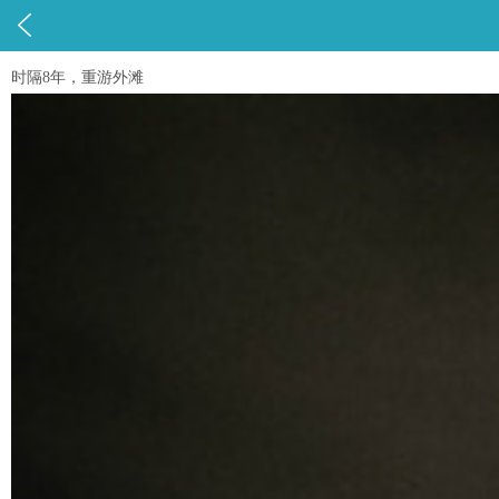

时隔8年，重游外滩