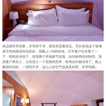
床品都非常的新，非常的干净，柔软舒适看得见。另外发现这个玻璃
星空房的隔音特别的好。我晚上1:00的时候。打开窗户往外看了一
下，暗暗的光线下，发现整个营地雾气弥漫，虫叫蛙鸣特别响亮。我
把窗户再关上，立刻进入一个安静的世界，蛙鸣虫叫都没有了。晚上
睡得特别好，一觉到天亮，这山上的空气也真是好吧，非常助眠。