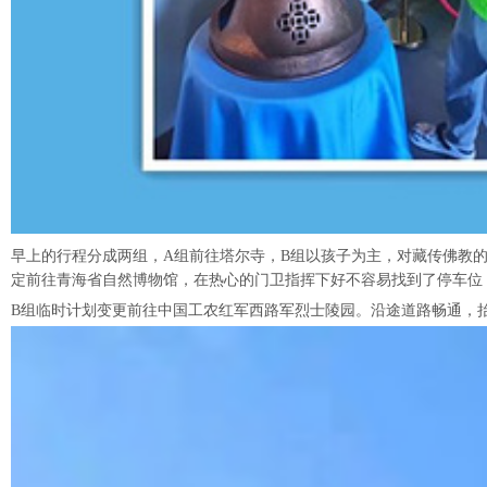
早上的行程分成两组，A组前往塔尔寺，B组以孩子为主，对藏传佛教
定前往青海省自然博物馆，在热心的门卫指挥下好不容易找到了停车位
B组临时计划变更前往中国工农红军西路军烈士陵园。沿途道路畅通，