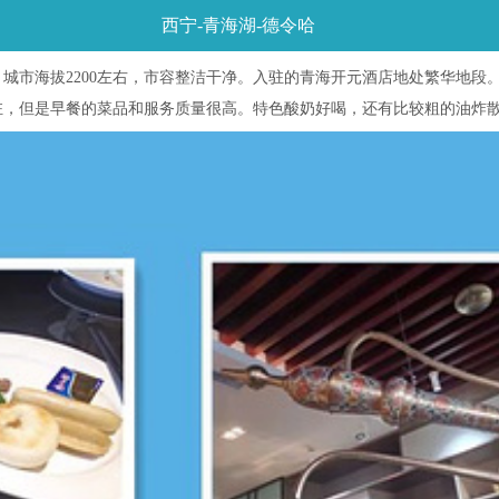
西宁-青海湖-德令哈
城市海拔2200左右，市容整洁干净。入驻的青海开元酒店地处繁华地段
驻，但是早餐的菜品和服务质量很高。特色酸奶好喝，还有比较粗的油炸