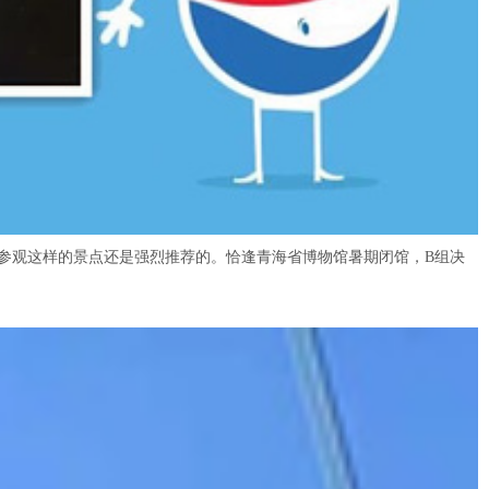
参观这样的景点还是强烈推荐的。恰逢青海省博物馆暑期闭馆，B组决