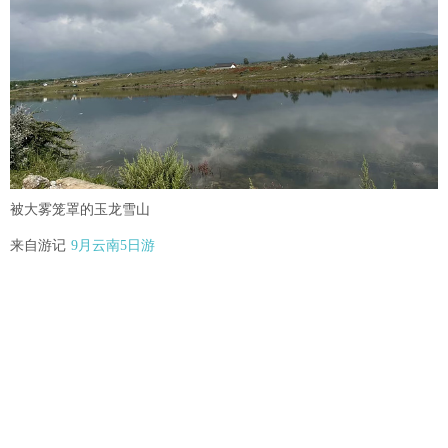
被大雾笼罩的玉龙雪山
来自游记
9月云南5日游