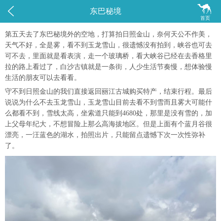


东巴秘境
首页
第五天去了东巴秘境外的空地，打算拍日照金山，奈何天公不作美，
天气不好，全是雾，看不到玉龙雪山，很遗憾没有拍到，峡谷也可去
可不去，里面就是看表演，走一个玻璃桥，看大峡谷已经在去香格里
拉的路上看过了，白沙古镇就是一条街，人少生活节奏慢，想体验慢
生活的朋友可以去看看。
守不到日照金山的我们直接返回丽江古城购买特产，结束行程。最后
说说为什么不去玉龙雪山，玉龙雪山目前去看不到雪而且雾大可能什
么都看不到，雪线太高，坐索道只能到4680处，那里是没有雪的，加
上父母年纪大，不想冒险上那么高海拔地区。但是上面有个蓝月谷很
漂亮，一汪蓝色的湖水，拍照出片，只能留点遗憾下次一次性弥补
了。