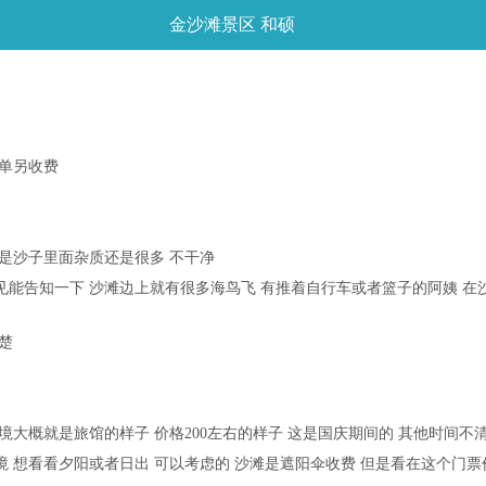
金沙滩景区 和硕
再单另收费
但是沙子里面杂质还是很多 不干净
看见能告知一下 沙滩边上就有很多海鸟飞 有推着自行车或者篮子的阿姨 
楚
境大概就是旅馆的样子 价格200左右的样子 这是国庆期间的 其他时间不
境 想看看夕阳或者日出 可以考虑的 沙滩是遮阳伞收费 但是看在这个门票