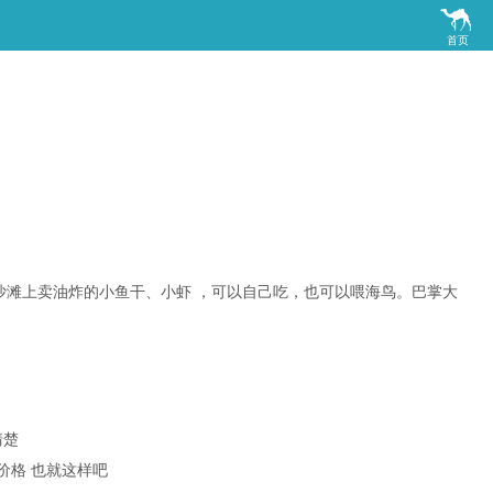

首页
在沙滩上卖油炸的小鱼干、小虾 ，可以自己吃，也可以喂海鸟。巴掌大
清楚
价格 也就这样吧