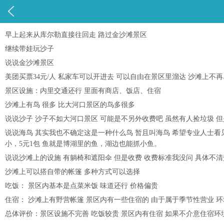

早上起来从库尔勒直接往回走 路过金沙滩景区
继续带娃玩沙子
说说金沙滩景区
美团买票34元/人 私家车可以开进去 可以自由在景区里溜达 沙滩上不
景区设施：内里交通还行 里面有商店、饭店、住宿
沙滩上有鸟 很多 比大河口景区的鸟多很多
说说沙子 沙子不如大河口景区 可能是不另外收费吧 虽然有人捡垃圾 
说说海鸟 其实我也不确定这是一种什么鸟 暂且叫海鸟 希望专业人士
小，5元1包 鱼就是博湖里的鱼，湖边也能抓小鱼。
说说沙滩上的设施 有躺椅和遮阳伞 但是收费 收费标准我没问 具体不清
沙滩上可以搭自带的帐篷 多种方式可以选择
吃饭： 景区内基本是点菜米饭 味道还行 价格偏贵
住宿： 沙滩上有野营帐篷 景区内有一些住宿的 由于属于季节性营业 环
总体评价：景区设施不完善 吃饭较贵 景区内有住宿 如果不介意住宿环