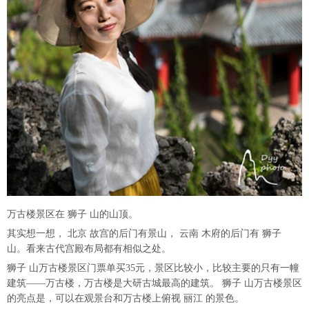
万古楼景区在 狮子 山的山顶。
其实想一想， 北京 故宫的后门有景山， 云南 木府的后门有 狮子
山。看来古代宫殿布局都有相似之处。
狮子 山万古楼景区门票单买35元，景区比较小，比较主要的只有一幢
建筑——万古楼，万古楼是大研古城最高的建筑。 狮子 山万古楼景区
的亮点是，可以在观景台和万古楼上俯视 丽江 的景色。