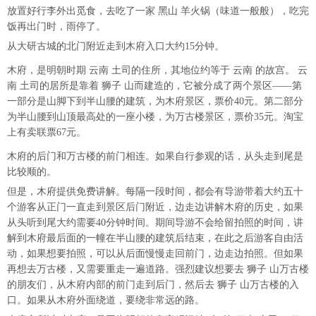
放置好行李外出觅食，去吃了一家 黑山 羊火锅（味道一般般），吃完
饭再出门时，雨停了。
从大研古城的北门附近走到木府入口大约15分钟。
木府，是明朝时期 云南 土司的住所，其地位约等于 云南 的故宫。 云
南 土司的居所是靠着 狮子 山而建造的，它被分成了两个景区——第
一部分是山脚下到半山腰的建筑，为木府景区，票价40元。第二部分
为半山腰到山顶最高处的一座小楼，为万古楼景区，票价35元。淘宝
上有卖联票67元。
木府的后门和万古楼的前门相连。如果自行参观的话，从头走到尾是
比较顺的。
但是，木府提供免费讲解。每隔一段时间，都会有导游带着大约五十
个游客从正门一直走到景区后门附近，边走边讲解木府的历史，如果
从头听到尾大约需要40分钟时间。期间导游不会给留拍照的时间，讲
解到木府最后面的一幢在半山腰的建筑后结束，在此之后游客自由活
动，如果想要拍照，可以从后面慢慢走回前门，边走边拍照。但如果
再想去万古楼，又需要重走一遍道路。强烈建议想要去 狮子 山万古楼
的朋友们，从木府内部的前门走到后门，然后去 狮子 山万古楼的入
口。如果从木府外面绕道，要绕非常远的路。