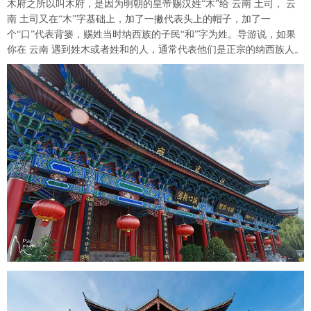
木府之所以叫木府，是因为明朝的皇帝赐汉姓“木”给 云南 土司， 云
南 土司又在“木”字基础上，加了一撇代表头上的帽子，加了一
个“口”代表背篓，赐姓当时纳西族的子民“和”字为姓。导游说，如果
你在 云南 遇到姓木或者姓和的人，通常代表他们是正宗的纳西族人。