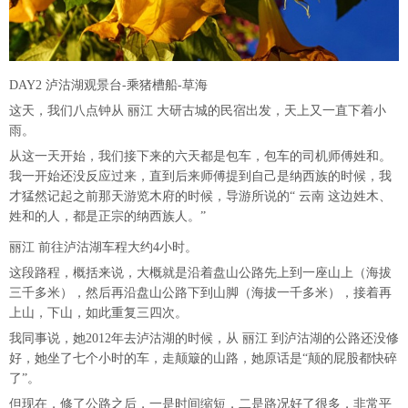
DAY2 泸沽湖观景台-乘猪槽船-草海
这天，我们八点钟从 丽江 大研古城的民宿出发，天上又一直下着小
雨。
从这一天开始，我们接下来的六天都是包车，包车的司机师傅姓和。
我一开始还没反应过来，直到后来师傅提到自己是纳西族的时候，我
才猛然记起之前那天游览木府的时候，导游所说的“ 云南 这边姓木、
姓和的人，都是正宗的纳西族人。”
丽江 前往泸沽湖车程大约4小时。
这段路程，概括来说，大概就是沿着盘山公路先上到一座山上（海拔
三千多米），然后再沿盘山公路下到山脚（海拔一千多米），接着再
上山，下山，如此重复三四次。
我同事说，她2012年去泸沽湖的时候，从 丽江 到泸沽湖的公路还没修
好，她坐了七个小时的车，走颠簸的山路，她原话是“颠的屁股都快碎
了”。
但现在，修了公路之后，一是时间缩短，二是路况好了很多，非常平