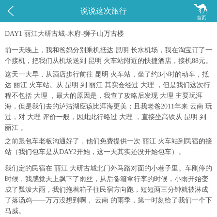


说说这次旅行
首页
DAY1 丽江大研古城-木府-狮子山万古楼
前一天晚上，我和爸妈分别乘机抵达 昆明 长水机场，我在淘宝订了一
个接机，把我们从机场送到 昆明 火车站附近的快捷酒店，接机88元。
这天一大早，从酒店步行前往 昆明 火车站，坐了约3小时的动车，抵
达 丽江 火车站。从 昆明 到 丽江 其实会经过 大理 ，但是我们这次行
程不包括 大理 ，最大的原因是，我查了攻略后发现 大理 主要玩洱
海，但是我们去的泸沽湖应该比洱海更美；且我老爸2011年来 云南 玩
过，对 大理 评价一般，因此此行略过 大理 ，直接坐高铁从 昆明 到
丽江 。
之前跟包车老板沟通好了，他们免费提供一次 丽江 火车站到民宿的接
站（我们包车是从DAY2开始，这一天其实还没开始包车）。
我们定的民宿在 丽江 大研古城北门外马路对面的小巷子里。车刚停的
时候，我感觉天上飘下了雨丝，从后备箱拿行李的时候，小雨开始变
成了瓢泼大雨，我们拖着箱子往民宿方向跑，短短两三分钟就被淋成
了落汤鸡——万万没想到啊， 云南 的雨季，第一时刻给了我们一个下
马威。