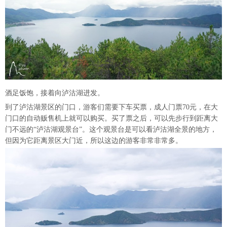
酒足饭饱，接着向泸沽湖进发。
到了泸沽湖景区的门口，游客们需要下车买票，成人门票70元，在大
门口的自动贩售机上就可以购买。买了票之后，可以先步行到距离大
门不远的“泸沽湖观景台”。这个观景台是可以看泸沽湖全景的地方，
但因为它距离景区大门近，所以这边的游客非常非常多。