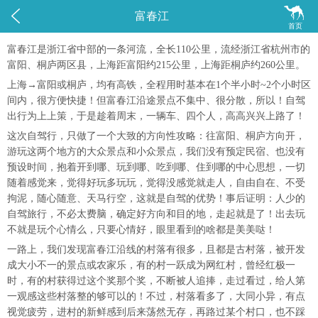


富春江
首页
富春江是浙江省中部的一条河流，全长110公里，流经浙江省杭州市的
富阳、桐庐两区县，上海距富阳约215公里，上海距桐庐约260公里。
上海→富阳或桐庐，均有高铁，全程用时基本在1个半小时~2个小时区
间内，很方便快捷！但富春江沿途景点不集中、很分散，所以！自驾
出行为上上策，于是趁着周末，一辆车、四个人，高高兴兴上路了！
这次自驾行，只做了一个大致的方向性攻略：往富阳、桐庐方向开，
游玩这两个地方的大众景点和小众景点，我们没有预定民宿、也没有
预设时间，抱着开到哪、玩到哪、吃到哪、住到哪的中心思想，一切
随着感觉来，觉得好玩多玩玩，觉得没感觉就走人，自由自在、不受
拘泥，随心随意、天马行空，这就是自驾的优势！事后证明：人少的
自驾旅行，不必太费脑，确定好方向和目的地，走起就是了！出去玩
不就是玩个心情么，只要心情好，眼里看到的啥都是美美哒！
一路上，我们发现富春江沿线的村落有很多，且都是古村落，被开发
成大小不一的景点或农家乐，有的村一跃成为网红村，曾经红极一
时，有的村获得过这个奖那个奖，不断被人追捧，走过看过，给人第
一观感这些村落整的够可以的！不过，村落看多了，大同小异，有点
视觉疲劳，进村的新鲜感到后来荡然无存，再路过某个村口，也不踩