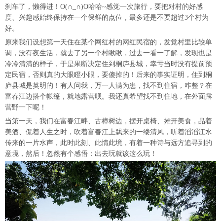
刹车了，懒得进！O(∩_∩)O哈哈~感觉一次旅行，要把对村的好感
度、兴趣感始终保持在一个保鲜的点位，最多还是不要超过3个村为
好。
原来我们设想第一天住在某个网红村的网红民宿的，发觉村里比较单
调，没有夜生活，就去了另一个村瞅瞅，过去一看一了解，发现也是
冷冷清清的样子，于是果断决定住到桐庐县城，幸亏当时没有提前预
定民宿，否则真的大眼瞪小眼，要傻掉的！后来的事实证明，住到桐
庐县城是英明的！有人问我，万一人满为患，找不到住宿，咋整？在
富春江边搭个帐篷，就地露营呗。我还真希望找不到住地，在外面露
营野一下呢！
当第一天，我们在富春江畔、古樟树边，摆开桌椅、摊开美食，品着
美酒、侃着人生之时，吹着富春江上飘来的一缕清风，听着滔滔江水
传来的一片水声，此时此刻、此情此境，有着一种诗与远方追寻到的
意境，然后！忽然有个感悟：出去玩就该这么玩！