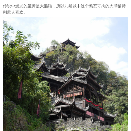
传说中蚩尤的坐骑是大熊猫，所以九黎城中这个憨态可拘的大熊猫特
别惹人喜欢。