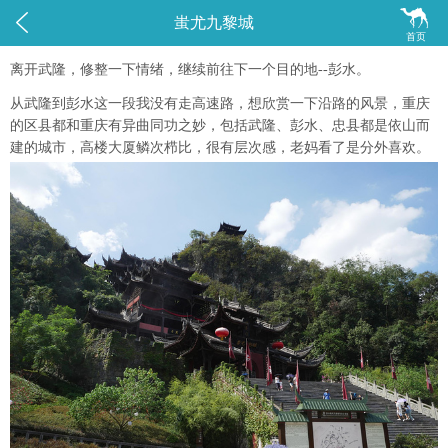


蚩尤九黎城
首页
离开武隆，修整一下情绪，继续前往下一个目的地--彭水。
从武隆到彭水这一段我没有走高速路，想欣赏一下沿路的风景，重庆
的区县都和重庆有异曲同功之妙，包括武隆、彭水、忠县都是依山而
建的城市，高楼大厦鳞次栉比，很有层次感，老妈看了是分外喜欢。