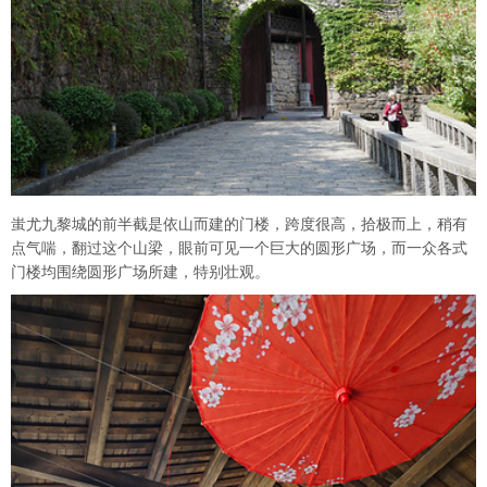
蚩尤九黎城的前半截是依山而建的门楼，跨度很高，拾极而上，稍有
点气喘，翻过这个山梁，眼前可见一个巨大的圆形广场，而一众各式
门楼均围绕圆形广场所建，特别壮观。